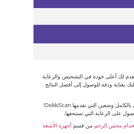
 الأشعة العادية الرقمية على العمود الفقري بالكامل وضعين مع DokkiScan! نحن نقدم لك أعلى جودة في التشخيص والرعاية
ك بعناية ودقة للوصول إلى أفضل النتائج
هل تبحث عن فحص متقدم وأكثر دقة لعمودك الفقري؟ إذاً اكتشف خدماتنا للأشعة العادية على العمود الفقري بالكامل وضعين التي تقدمها DokkiScan!
صول على الرعاية التي تستحقها.
خدام مجس الرحم
من قسم
أﺟﻬﺰة الأﺷﻌﺔ