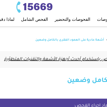
ﺤﻮﺻﺎت
اﻟﻔﺤﻮﺻﺎت واﻟﺘﺤﻀﻴﺮ
اﻟﻔﺤﺺ اﻟﺸﺎﻣﻞ
لماذا دق
أشعة عادية على العمود الفقرى بالكامل وضعين
باستخدام أحدث أجهزة الأشعة والتقنيات المتطوّرة
لكامل وضعين
اد إجراء الفحص: