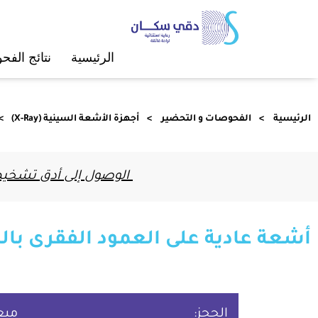
الرئيسية
ﻧﺘﺎﺋﺞ اﻟﻔ
الرئيسية
الفحوصات و التحضير
أﺟﻬﺰة الأﺷﻌﺔ اﻟﺴﻴﻨﻴﺔ (X-Ray)
الوصول إلى أدق تشخيص 
أشعة عادية على العمود الفقرى با
الحجز:
ميع