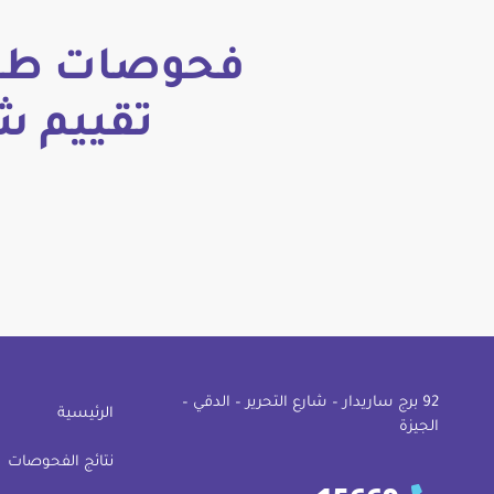
فحوصات طبي
تقييم ش
92 ﺑﺮج ﺳﺎرﻳﺪار – ﺷﺎرع اﻟﺘﺤﺮﻳﺮ – اﻟﺪﻗﻲ –
الرئيسية
اﻟﺠﻴﺰة
نتائج الفحوصات