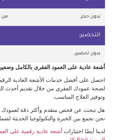
بدون حجز.
من 10 ص وحتى 10 م - ماعدا الجمعة
التحضير:
بدون تحضير.
أشعة عادية على العمود الفقرى بالكامل وضعين
لصحة عمودك الفقري من خلال تقديم أحدث التقني
وتوفير العلاج المناسب.
نحن نجمع بين الخبرة والتكنولوجيا الحديثة ل
لدينا أيضًا اختبارات
أشعة عادية رقمية على العم
اﻟﺴﻴﻨﻴﺔ (X-Ray)
.