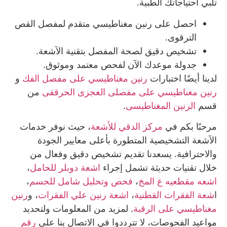
تلبي احتياجاتك الطبية.
احصل على رنين مغناطيسي متقدم لمفصل القص
الترقوى.
تشخيص دقيق لصحة المفصل بتقنية الآشعة.
جدولة موعدك الآن لفحص معتمد وموثوق.
لدينا أيضًا اختبارات
رنين مغناطيسي على مفصل الفك
و
رنين مغناطيسي على مفصلى العجزى الحرقفى
من
قسم
الرنين المغناطيسى
.
مرحبًا بكم في
مركز الدقي للأشعة
، حيث نوفر خدمات
الآشعة التشخيصية المتطورة بأعلى معايير الجودة
والاحترافية. يسعدنا تقديم تشخيص دقيق وفعال من
خلال تقنيات حديثة تشمل إجراء
اشعة دوبلر للحامل
،
اشعه مقطعيه ع المخ
،
فحص وتحليل شامل للجسم
،
ا
شعة الفقرات القطنية
،
اشعة رنين علي الفقرات
، و
رنين
مغناطيسي على الرقبة
. لمزيد من المعلومات ولتحديد
مواعيد الفحوصات، لا تترددوا في الاتصال بنا على
رقم