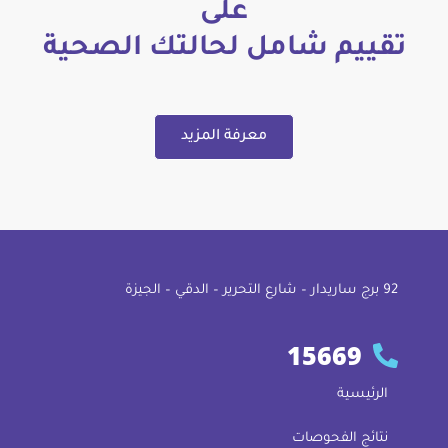
على
تقييم شامل لحالتك الصحية
معرفة المزيد
92 ﺑﺮج ﺳﺎرﻳﺪار – ﺷﺎرع اﻟﺘﺤﺮﻳﺮ – اﻟﺪﻗﻲ – اﻟﺠﻴﺰة
15669
الرئيسية
نتائج الفحوصات