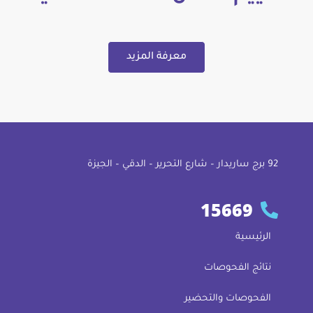
معرفة المزيد
92 ﺑﺮج ﺳﺎرﻳﺪار – ﺷﺎرع اﻟﺘﺤﺮﻳﺮ – اﻟﺪﻗﻲ – اﻟﺠﻴﺰة
15669
الرئيسية
نتائج الفحوصات
الفحوصات والتحضير