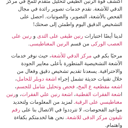
اكتشف قوة الرنين الطيفي لتحليل متقدم للمخ في مركز
الدقي للآشعة. نقدم خدمات تصوير رائدة في مجال
الفحص بالأشعة، التصوير، والصوتيات. احصل على
التشخيص الدقيق اليوم واطمئن إلى صحتك!
لدينا أيضًا اختبارات
رنين طيفى على الثدى
و
رنين على
العصب الوركى
من قسم
الرنين المغناطيسى
.
مرحبًا بكم في
مركز الدقي للأشعة
، حيث نوفر خدمات
الآشعة التشخيصية المتطورة بأعلى معايير الجودة
والاحترافية. يسعدنا تقديم تشخيص دقيق وفعال من
خلال تقنيات حديثة تشمل إجراء
اشعة دوبلر للحامل
،
اشعه مقطعيه ع المخ
،
فحص وتحليل شامل للجسم
،
ا
شعة الفقرات القطنية
،
اشعة رنين علي الفقرات
، و
رنين
مغناطيسي على الرقبة
. لمزيد من المعلومات ولتحديد
مواعيد الفحوصات، لا تترددوا في الاتصال بنا على
رقم
تليفون مركز الدقى للاشعة
. نحن هنا لخدمتكم بكفاءة
واهتمام.