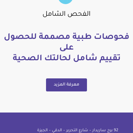
الفحص الشامل
فحوصات طبية مصممة للحصول
على
تقييم شامل لحالتك الصحية
معرفة المزيد
92 ﺑﺮج ﺳﺎرﻳﺪار – ﺷﺎرع اﻟﺘﺤﺮﻳﺮ – اﻟﺪﻗﻲ – اﻟﺠﻴﺰة