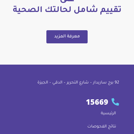
تقييم شامل لحالتك الصحية
معرفة المزيد
92 ﺑﺮج ﺳﺎرﻳﺪار – ﺷﺎرع اﻟﺘﺤﺮﻳﺮ – اﻟﺪﻗﻲ – اﻟﺠﻴﺰة
15669
الرئيسية
نتائج الفحوصات