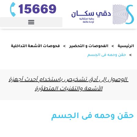
الرئيسية
الفحوصات و التحضير
ﻓﺤﻮﺻﺎت الأﺷﻌﺔ اﻟﺘﺪاﺧﻠﻴﺔ
حقن وحمه فى الجسم
الوصول إلى أدق تشخيص باستخدام أحدث أجهزة
الأشعة والتقنيات المتطوّرة
حقن وحمه فى الجسم