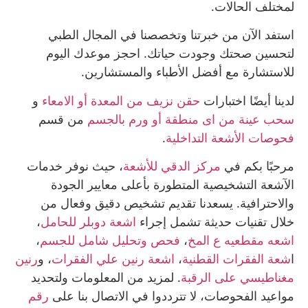
لمختلف الحالات.
استفد الآن من خبرتنا وتخصصنا في المجال الطبي
لتحسين صحتك وجودت حياتك. احجز موعدك اليوم
للاستشارة مع أفضل الأطباء والمستشارين.
لدينا أيضًا اختبارات
حقن نزيف من المعدة أو الامعاء
و
سحب عينة من اى منطقة أو ورم بالجسم
من قسم
ﻓﺤﻮﺻﺎت الأﺷﻌﺔ اﻟﺘﺪاﺧﻠﻴﺔ
.
مرحبًا بكم في
مركز الدقي للأشعة
، حيث نوفر خدمات
الآشعة التشخيصية المتطورة بأعلى معايير الجودة
والاحترافية. يسعدنا تقديم تشخيص دقيق وفعال من
خلال تقنيات حديثة تشمل إجراء
اشعة دوبلر للحامل
،
اشعه مقطعيه ع المخ
،
فحص وتحليل شامل للجسم
،
ا
شعة الفقرات القطنية
،
اشعة رنين علي الفقرات
، و
رنين
مغناطيسي على الرقبة
. لمزيد من المعلومات ولتحديد
مواعيد الفحوصات، لا تترددوا في الاتصال بنا على
رقم