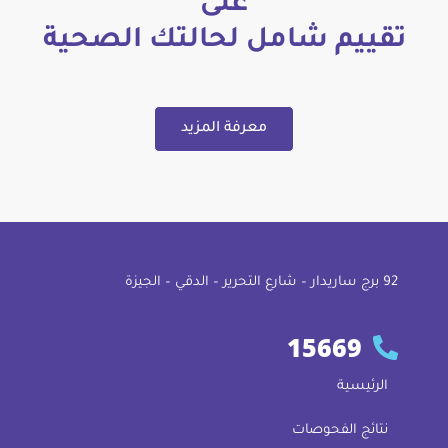
على
تقييم شامل لحالتك الصحية
معرفة المزيد
92 ﺑﺮج ﺳﺎرﻳﺪار – ﺷﺎرع اﻟﺘﺤﺮﻳﺮ – اﻟﺪﻗﻲ – اﻟﺠﻴﺰة
15669
الرئيسية
نتائج الفحوصات