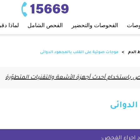
ﺤﻮﺻﺎت
اﻟﻔﺤﻮﺻﺎت واﻟﺘﺤﻀﻴﺮ
اﻟﻔﺤﺺ اﻟﺸﺎﻣﻞ
لماذا دق
 اﻟﺪم
موجات صوتية على القلب بالمجهود الدوائى
باستخدام أحدث أجهزة الأشعة والتقنيات المتطوّرة
لدوائى
 إجراء الفحص: