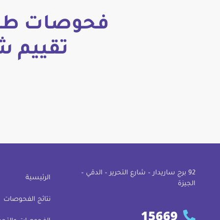
فحوصات طبي
تقييم ش
92 ﺑﺮج ﺳﺎرﻳﺪار – ﺷﺎرع اﻟﺘﺤﺮﻳﺮ – اﻟﺪﻗﻲ –
الرئيسية
اﻟﺠﻴﺰة
نتائج الفحوصات
15669