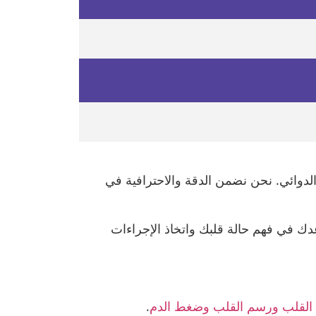
الدوائي. نحن نضمن الدقة والاحترافية في
 في فهم حالة قلبك واتخاذ الإجراءات
ﻟﻘﻠﺐ ورﺳﻢ اﻟﻘﻠﺐ وﺿﻐﻂ اﻟﺪم
.