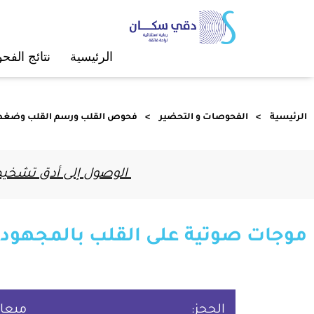
الرئيسية
ﻧﺘﺎﺋﺞ اﻟﻔ
الرئيسية
الفحوصات و التحضير
ﻓﺤﻮص اﻟﻘﻠﺐ ورﺳﻢ اﻟﻘﻠﺐ وﺿﻐﻂ
الوصول إلى أدق تشخيص 
موجات صوتية على القلب بالمجهود ا
الحجز:
ميعاد