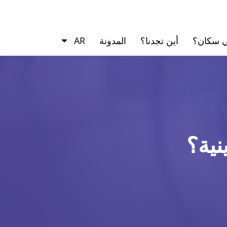
ي سكان؟
أين تجدنا؟
المدونة
AR
ية؟