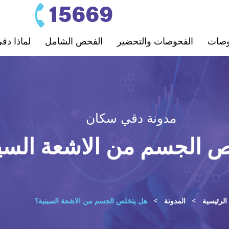
ﺤﻮﺻﺎت
اﻟﻔﺤﻮﺻﺎت واﻟﺘﺤﻀﻴﺮ
اﻟﻔﺤﺺ اﻟﺸﺎﻣﻞ
لماذا دق
مدونة دقي سكان
 الجسم من الاشعة السين
الرئيسية
المدونة
هل يتخلص الجسم من الاشعة السينية؟