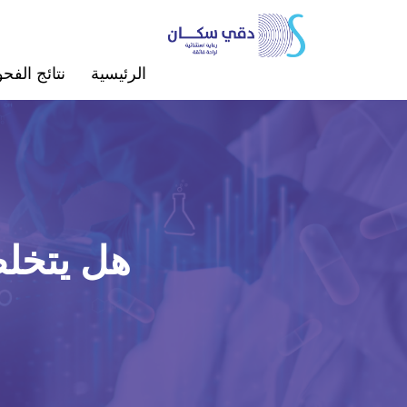
الرئيسية
ﻧﺘﺎﺋﺞ اﻟﻔ
هل يتخلص