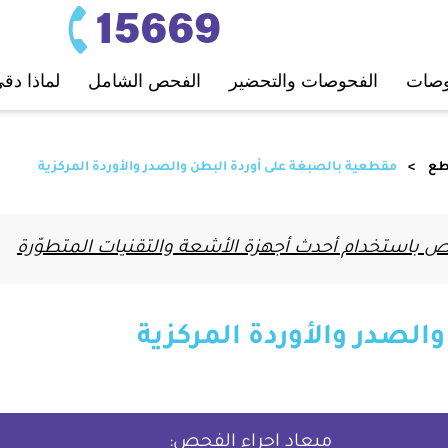
ﺤﻮﺻﺎت
اﻟﻔﺤﻮﺻﺎت واﻟﺘﺤﻀﻴﺮ
اﻟﻔﺤﺺ اﻟﺸﺎﻣﻞ
لماذا دق
ﻃﻊ
مقطعية بالصبغة على أوردة البطن والصدر والأوردة المركزية
باستخدام أحدث أجهزة الأشعة والتقنيات المتطوّرة
لصدر والأوردة المركزية
ميعاد إجراء الفحص: