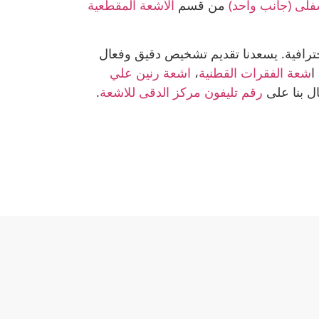
فلى (جانب واحد)
من قسم
الأﺷﻌﺔ اﻟﻤﻘﻄﻌﻴﺔ
حترافية. يسعدنا تقديم تشخيص دقيق وفعال
 ا
شعة الفقرات القطنية
،
اشعة رنين علي
ال بنا على
رقم تليفون مركز الدقى للاشعة
.