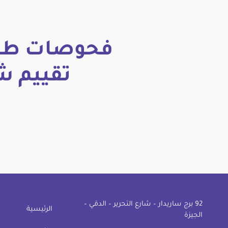
فحوصات طبي
تقييم ش
92 ﺑﺮج ﺳﺎرﻳﺪار – ﺷﺎرع اﻟﺘﺤﺮﻳﺮ – اﻟﺪﻗﻲ –
الرئيسية
اﻟﺠﻴﺰة