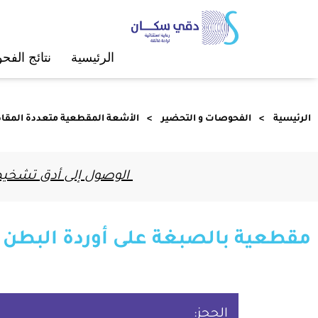
الرئيسية
ﻧﺘﺎﺋﺞ اﻟﻔ
الرئيسية
الفحوصات و التحضير
الأﺷﻌﺔ اﻟﻤﻘﻄﻌﻴﺔ ﻣﺘﻌﺪدة اﻟﻤﻘﺎ
الوصول إلى أدق تشخيص 
مقطعية بالصبغة على أوردة البطن وا
الحجز: