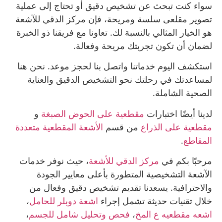
سواء كنت تبحث عن تشخيص دقيق أو تحتاج إلى عملية
تصوير مقلعى سلسة ومريحة، فإن مركز الدقي للآشعة
هو الخيار المثالي بالنسبة لك. تعاونا مع فريقنا ذو الخبرة
لضمان أن تكون تجربتك مريحة وفعالة.
استكشف اليوم خدماتنا واتصل بنا لحجز موعد. نحن هنا
لمساعدتك في رحلتك نحو التشخيص الدقيق والعناية
الصحية الشاملة.
لدينا أيضًا اختبارات
مقطعية على الحوض الصبغة
و
مقطعية على الذراع
من قسم
الأﺷﻌﺔ اﻟﻤﻘﻄﻌﻴﺔ ﻣﺘﻌﺪدة
اﻟﻤﻘﺎﻃﻊ
.
مرحبًا بكم في
مركز الدقي للأشعة
، حيث نوفر خدمات
الآشعة التشخيصية المتطورة بأعلى معايير الجودة
والاحترافية. يسعدنا تقديم تشخيص دقيق وفعال من
خلال تقنيات حديثة تشمل إجراء
اشعة دوبلر للحامل
،
اشعه مقطعيه ع المخ
،
فحص وتحليل شامل للجسم
،