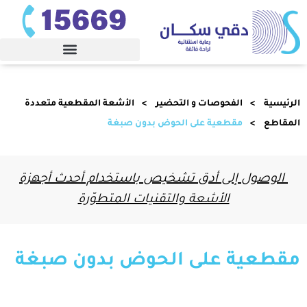
الرئيسية
الفحوصات و التحضير
الأﺷﻌﺔ اﻟﻤﻘﻄﻌﻴﺔ ﻣﺘﻌﺪدة
اﻟﻤﻘﺎﻃﻊ
مقطعية على الحوض بدون صبغة
الوصول إلى أدق تشخيص باستخدام أحدث أجهزة
الأشعة والتقنيات المتطوّرة
مقطعية على الحوض بدون صبغة