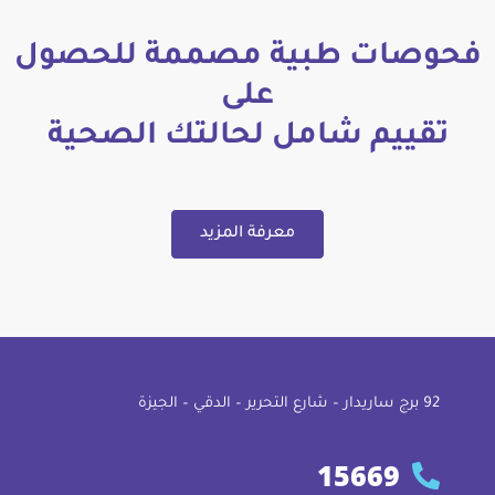
فحوصات طبية مصممة للحصول
على
تقييم شامل لحالتك الصحية
معرفة المزيد
92 ﺑﺮج ﺳﺎرﻳﺪار – ﺷﺎرع اﻟﺘﺤﺮﻳﺮ – اﻟﺪﻗﻲ – اﻟﺠﻴﺰة
15669