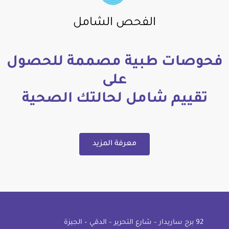
الفحص الشامل
فحوصات طبية مصممة للحصول
على
تقييم شامل لحالتك الصحية
معرفة المزيد
92 ﺑﺮج ﺳﺎرﻳﺪار – ﺷﺎرع اﻟﺘﺤﺮﻳﺮ – اﻟﺪﻗﻲ – اﻟﺠﻴﺰة