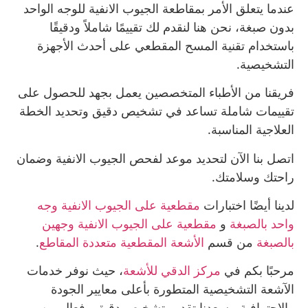
عندما يتعلق الأمر بمقاطعة الجيوب الانفية للوجه الواحد
بدون صبغة، نحن هنا لنقدم لك تقييمًا شاملاً ودقيقًا
باستخدام تقنية المسح المقطعي على أحدث الأجهزة
التشخيصية.
فريقنا من الأطباء المتخصصين يعمل بجهد للحصول على
تقييمات شاملة تساعد في تشخيص دقيق وتحديد الخطة
العلاجية المناسبة.
اتصل بنا الآن لتحديد موعد لفحص الجيوب الانفية وضمان
راحتك وسلامتك.
لدينا أيضًا اختبارات
مقطعية على الجيوب الانفية وجه
واحد بالصبغة
و
مقطعية على الجيوب الانفية وجهين
بالصبغة
من قسم
الأﺷﻌﺔ اﻟﻤﻘﻄﻌﻴﺔ ﻣﺘﻌﺪدة اﻟﻤﻘﺎﻃﻊ
.
مرحبًا بكم في
مركز الدقي للأشعة
، حيث نوفر خدمات
الآشعة التشخيصية المتطورة بأعلى معايير الجودة
والاحترافية. يسعدنا تقديم تشخيص دقيق وفعال من