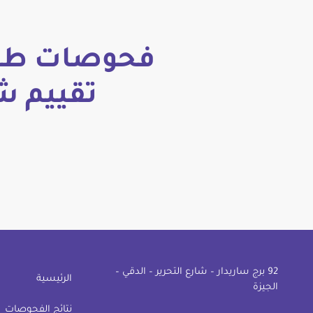
فحوصات طبي
تقييم ش
92 ﺑﺮج ﺳﺎرﻳﺪار – ﺷﺎرع اﻟﺘﺤﺮﻳﺮ – اﻟﺪﻗﻲ –
الرئيسية
اﻟﺠﻴﺰة
نتائج الفحوصات