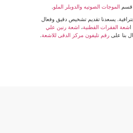
قسم
اﻟﻤﻮﺟﺎت اﻟﺼﻮﺗﻴﻪ واﻟﺪوﺑﻠﺮ اﻟﻤﻠﻮ
.
حترافية. يسعدنا تقديم تشخيص دقيق وفعال
 ا
شعة الفقرات القطنية
،
اشعة رنين علي
ال بنا على
رقم تليفون مركز الدقى للاشعة
.