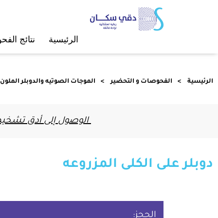
الرئيسية
ﻧﺘﺎﺋﺞ اﻟﻔ
الرئيسية
الفحوصات و التحضير
اﻟﻤﻮﺟﺎت اﻟﺼﻮﺗﻴﻪ واﻟﺪوﺑﻠﺮ اﻟﻤﻠﻮن
الوصول إلى أدق تشخيص 
دوبلر على الكلى المزروعه
الحجز: