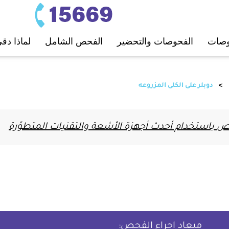
ﺤﻮﺻﺎت
اﻟﻔﺤﻮﺻﺎت واﻟﺘﺤﻀﻴﺮ
اﻟﻔﺤﺺ اﻟﺸﺎﻣﻞ
لماذا دق
دوبلر على الكلى المزروعه
باستخدام أحدث أجهزة الأشعة والتقنيات المتطوّرة
ميعاد إجراء الفحص: