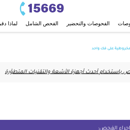
ﺤﻮﺻﺎت
اﻟﻔﺤﻮﺻﺎت واﻟﺘﺤﻀﻴﺮ
اﻟﻔﺤﺺ اﻟﺸﺎﻣﻞ
لماذا دق
خروطية على فك واحد
باستخدام أحدث أجهزة الأشعة والتقنيات المتطوّرة
إجراء الفحص: