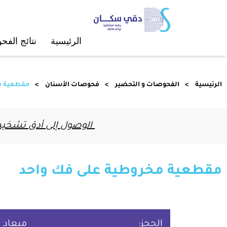
الرئيسية
ﻧﺘﺎﺋﺞ اﻟﻔ
الرئيسية
الفحوصات و التحضير
ﻓﺤﻮﺻﺎت الأﺳﻨﺎن
مقطعية م
الوصول إلى أدق تشخيص 
مقطعية مخروطية على فك واحد
الحجز:
ميعاد 