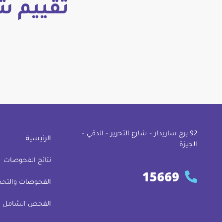
تقييم ش
92 ﺑﺮج ﺳﺎرﻳﺪار – ﺷﺎرع اﻟﺘﺤﺮﻳﺮ – اﻟﺪﻗﻲ –
الرئيسية
اﻟﺠﻴﺰة
نتائج الفحوصات
15669
الفحوصات والتحض
الفحص الشامل