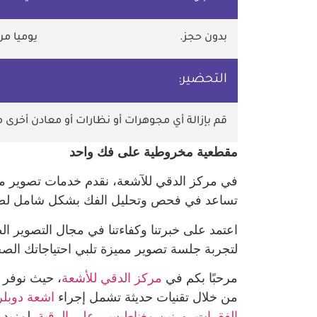
بدون حجز.
يوميا من 10 ص وحتى 10 م. ما عدا 
التحضير:
قم بإزالة أي مجوهرات أو نظارات أو معادن أخرى 
مقطعية مخروطية على فك واحد
في مركز الدقي للآشعة، نقدم خدمات تصوير مقا
تساعد في فحص وتحليل الفك بشكل شامل لضمان ا
اعتمد على خبرتنا وكفاءتنا في مجال التصوير 
لتجربة جلسة تصوير مميزة تلبي احتياجاتك الصح
مرحبًا بكم في
مركز الدقي للأشعة
، حيث نوفر 
من خلال تقنيات حديثة تشمل إجراء
اشعة دوبلر
الفقرات
، و
رنين مغناطيسي على الرقبة
. لمزيد